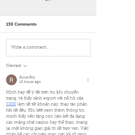
130 Comments
Bui Lab is certified as
Freezer Challe
Write a comment...
GREEN!
Accepted!
Newest
Ruua Rtu
18 hours ago
Mình hay để ý độ trơn tru khi chuyển 
trang, và thấy sảnh esport với nổ hũ của 
SX88
 làm rất tốt khoản này, thao tác phản 
hồi rất đều. Khi lướt xem thêm thông tin, 
mình thấy nền tảng còn liên kết đa dạng 
các mảng như casino hay thể thao, mang 
lại một không gian giải trí rất trọn vẹn. Việc 
phân bổ các chuyên mục cực kỳ rõ ràng, 