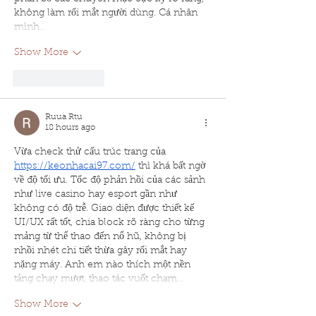
không làm rối mắt người dùng. Cá nhân 
mình…
Show More
Like
Reply
Ruua Rtu
18 hours ago
Vừa check thử cấu trúc trang của 
https://keonhacai97.com/
 thì khá bất ngờ 
về độ tối ưu. Tốc độ phản hồi của các sảnh 
như live casino hay esport gần như 
không có độ trễ. Giao diện được thiết kế 
UI/UX rất tốt, chia block rõ ràng cho từng 
mảng từ thể thao đến nổ hũ, không bị 
nhồi nhét chi tiết thừa gây rối mắt hay 
nặng máy. Anh em nào thích một nền 
tảng chạy mượt, thao tác vuốt chạm…
Show More