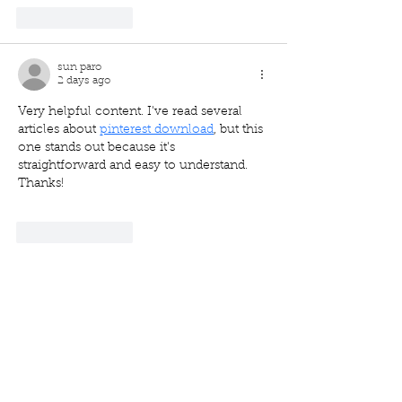
Like
Reply
sun paro
2 days ago
Very helpful content. I've read several 
articles about 
pinterest download
, but this 
one stands out because it's 
straightforward and easy to understand. 
Thanks!
Like
Reply
Ruua Rtu
3 days ago
Khi thao tác nhanh trong sảnh esport và 
các trò minigame, mình thấy tốc độ phản 
hồi khá đều. Trong quá trình tìm hiểu 
thêm thông tin về 
UU88
, mình nhận thấy 
hệ thống còn tích hợp thêm live casino 