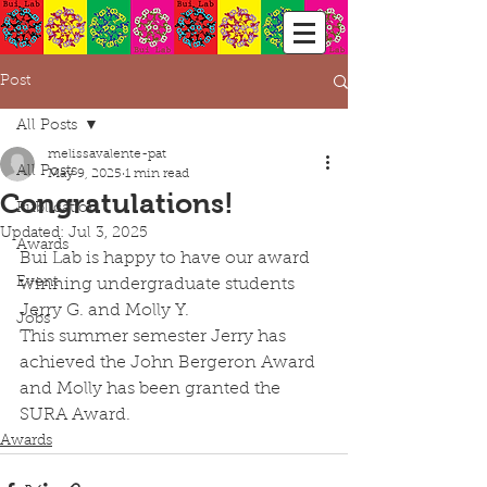
Post
All Posts
melissavalente-pat
All Posts
May 9, 2025
1 min read
Congratulations!
Publication
Updated:
Jul 3, 2025
Awards
Bui Lab is happy to have our award 
Event
winning undergraduate students 
Jerry G. and Molly Y. 
Jobs
This summer semester Jerry has 
achieved the John Bergeron Award 
and Molly has been granted the 
SURA Award. 
Awards